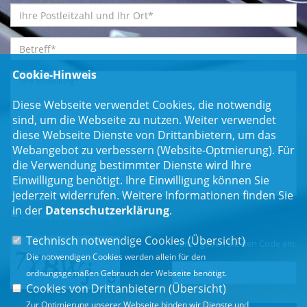
Cookie-Hinweis
Diese Webseite verwendet Cookies, die notwendig
sind, um die Webseite zu nutzen. Weiter verwendet
diese Webseite Dienste von Drittanbietern, um das
Webangebot zu verbessern (Website-Optmierung). Für
die Verwendung bestimmter Dienste wird Ihre
Einwilligung benötigt. Ihre Einwilligung können Sie
jederzeit widerrufen. Weitere Informationen finden Sie
in der
Datenschutzerklärung
.
Einwilligungserklärung
*
Technisch notwendige Cookies (
Übersicht
)
Bitte geben Sie den Code ein:
Die notwendigen Cookies werden allein für den
ordnungsgemäßen Gebrauch der Webseite benötigt.
Cookies von Drittanbietern (
Übersicht
)
Zur Optimierung unserer Webseite binden wir Dienste und